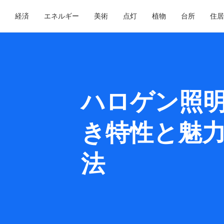
経済
エネルギー
美術
点灯
植物
台所
住居
ハロゲン照
き特性と魅
法