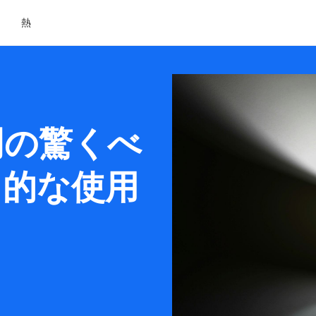
熱
明の驚くべ
力的な使用